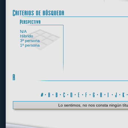
Perspectiva
N/A
Híbrido
3ª persona
1ª persona
#
·
A
·
B
·
C
·
D
·
E
·
F
·
G
·
H
·
I
·
J
·
K
Lo sentimos, no nos consta ningún títu