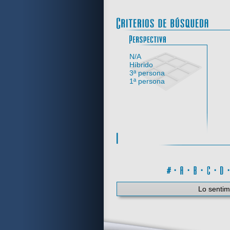
Perspe
N/A
Híbrido
3ª persona
1ª persona
#
·
A
·
B
·
C
·
Lo sentim