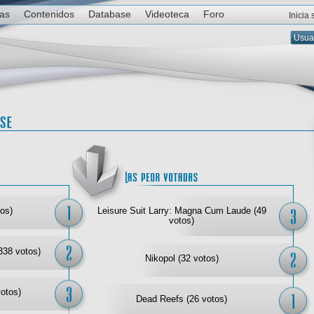
ias
Contenidos
Database
Videoteca
Foro
Inicia
Las mejor votadas
Las
os)
Leisure Suit Larry: Magna Cum Laude (49
votos)
338 votos)
Nikopol (32 votos)
votos)
Dead Reefs (26 votos)