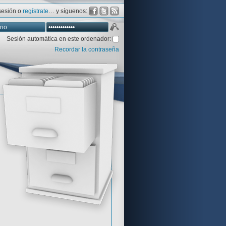
 sesión o
regístrate
… y síguenos:
Sesión automática en este ordenador:
Recordar la contraseña
Database
Aventura y CÍA
Aventuras gráficas al detalle
 peor votadas