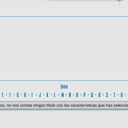
ctiva
Todo
D
·
E
·
F
·
G
·
H
·
I
·
J
·
K
·
L
·
M
·
N
·
O
·
P
·
Q
·
R
·
S
·
T
·
U
os, no nos consta ningún título con las características que has selecci