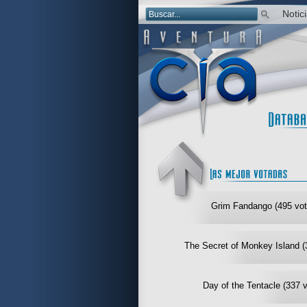
Notic
Grim Fandango (495 vot
The Secret of Monkey Island (
Day of the Tentacle (337 