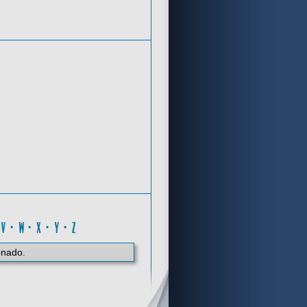
Criterios de búsqueda
I
·
V
·
W
·
X
·
Y
·
Z
onado.