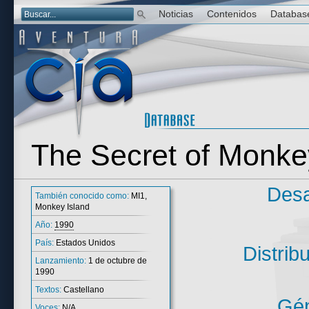
Noticias
Contenidos
Databas
The Secret of Monke
Desa
También conocido como:
MI1,
Monkey Island
Año:
1990
País:
Estados Unidos
Distrib
Lanzamiento:
1 de octubre de
1990
Textos:
Castellano
Gén
Voces:
N/A