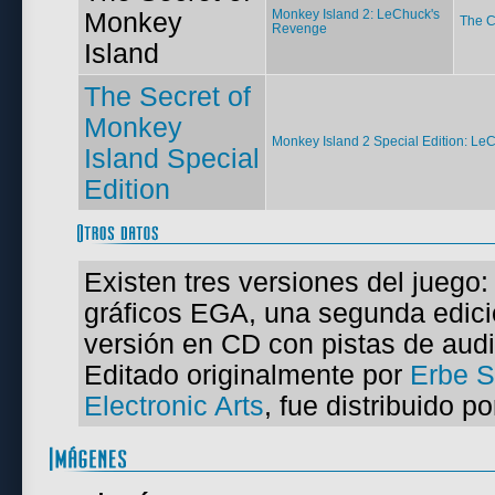
Monkey
Monkey Island 2: LeChuck's
The C
Revenge
Island
The Secret of
Monkey
Monkey Island 2 Special Edition: L
Island Special
Edition
Existen tres versiones del juego:
gráficos EGA, una segunda edici
versión en CD con pistas de audi
Editado originalmente por
Erbe S
Electronic Arts
, fue distribuido p