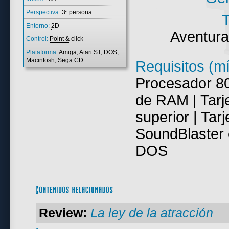
Perspectiva:
3ª persona
T
Entorno:
2D
Aventur
Control:
Point & click
Plataforma:
Amiga
,
Atari ST
,
DOS
,
Macintosh
,
Sega CD
Requisitos (m
Procesador 80
de RAM | Tarj
superior | Tar
SoundBlaster 
DOS
Review:
La ley de la atracción