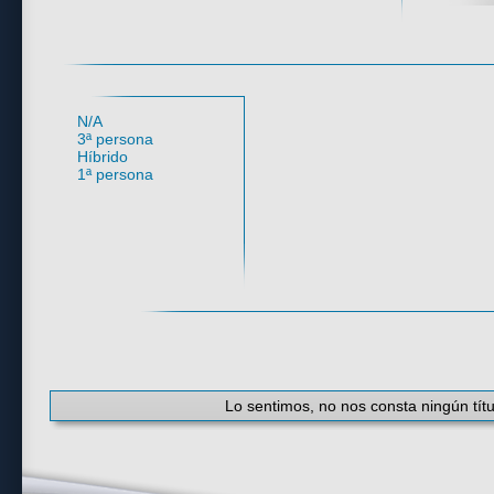
Perspectiva
N/A
3ª persona
Híbrido
1ª persona
#
·
A
·
B
·
C
·
D
·
E
·
F
·
G
·
H
·
I
·
J
·
K
Lo sentimos, no nos consta ningún títu