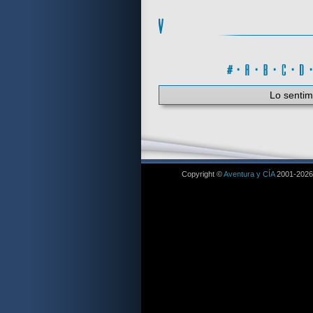
#
·
A
·
B
·
C
·
Lo sentim
Copyright ©
Aventura y CÍA
2001-2026. 