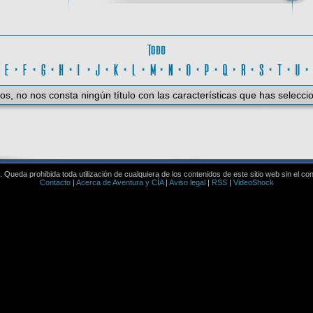
Todo
D
·
E
·
F
·
G
·
H
·
I
·
J
·
K
·
L
·
M
·
N
·
O
·
P
·
Q
·
R
·
S
·
T
·
U
os, no nos consta ningún título con las características que has selecci
Queda prohibida toda utilización de cualquiera de los contenidos de este sitio web sin el co
Contacto
|
Acerca de Aventura y CÍA
|
Aviso legal
|
RSS
|
VideoShock