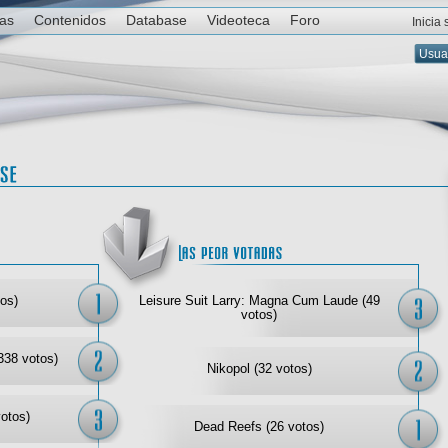
ias
Contenidos
Database
Videoteca
Foro
Inicia
Las mejor votadas
Las
os)
Leisure Suit Larry: Magna Cum Laude (49
votos)
338 votos)
Nikopol (32 votos)
votos)
Dead Reefs (26 votos)