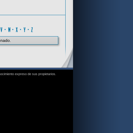
V
·
V
·
W
·
X
·
Y
·
Z
onado.
nocimiento expreso de sus propietarios.