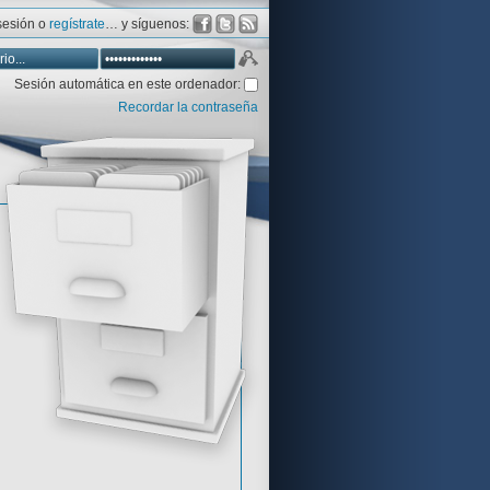
 sesión o
regístrate
… y síguenos:
Sesión automática en este ordenador:
Recordar la contraseña
Database
Aventura y CÍA
Aventuras gráficas al detalle
 peor votadas