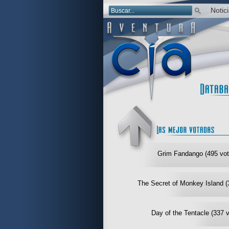
Notic
Grim Fandango (495 vot
The Secret of Monkey Island (
Day of the Tentacle (337 