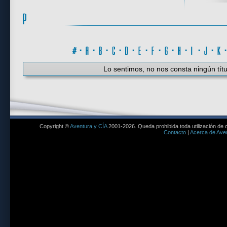
#
·
A
·
B
·
C
·
D
·
E
·
F
·
G
·
H
·
I
·
J
·
K
Lo sentimos, no nos consta ningún títu
Copyright ©
Aventura y CÍA
2001-2026. Queda prohibida toda utilización de c
Contacto
|
Acerca de Aven