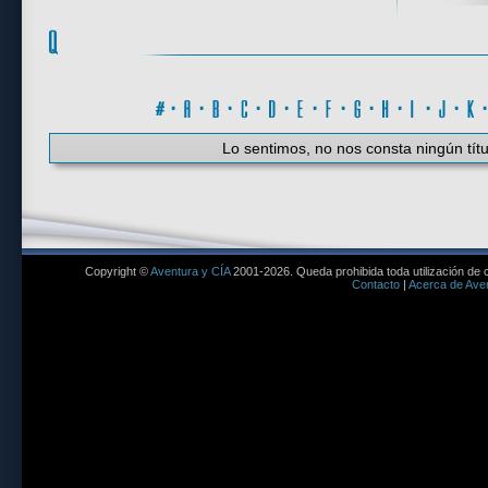
#
·
A
·
B
·
C
·
D
·
E
·
F
·
G
·
H
·
I
·
J
·
K
Lo sentimos, no nos consta ningún títu
Copyright ©
Aventura y CÍA
2001-2026. Queda prohibida toda utilización de c
Contacto
|
Acerca de Aven