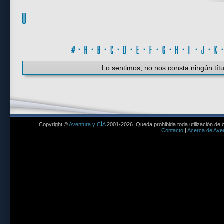
#
·
A
·
B
·
C
·
D
·
E
·
F
·
G
·
H
·
I
·
J
·
K
Lo sentimos, no nos consta ningún títu
Copyright ©
Aventura y CÍA
2001-2026. Queda prohibida toda utilización de c
Contacto
|
Acerca de Aven