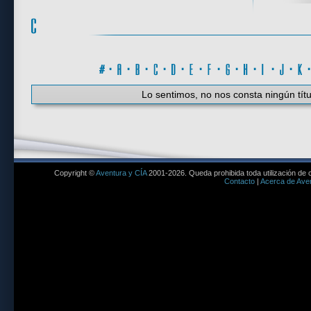
#
·
A
·
B
·
C
·
D
·
E
·
F
·
G
·
H
·
I
·
J
·
K
Lo sentimos, no nos consta ningún títu
Copyright ©
Aventura y CÍA
2001-2026. Queda prohibida toda utilización de c
Contacto
|
Acerca de Aven