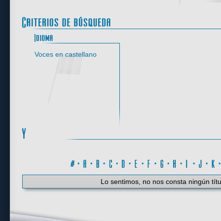
Idioma
Voces en castellano
#
·
A
·
B
·
C
·
D
·
E
·
F
·
G
·
H
·
I
·
J
·
K
Lo sentimos, no nos consta ningún títu