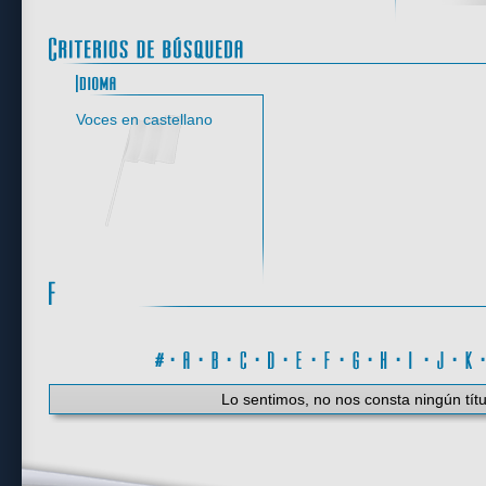
Idioma
Voces en castellano
#
·
A
·
B
·
C
·
D
·
E
·
F
·
G
·
H
·
I
·
J
·
K
Lo sentimos, no nos consta ningún títu