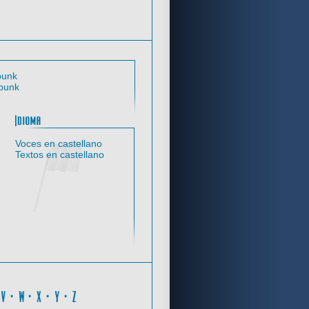
Criterios de búsqueda
Temática
punk
punk
trol
Idioma
Voces en castellano
Textos en castellano
D
·
V
·
W
·
X
·
Y
·
Z