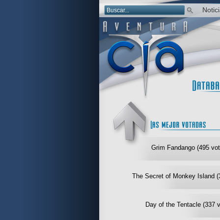
Notic
Grim Fandango (495 vot
The Secret of Monkey Island (
Day of the Tentacle (337 