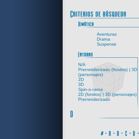
Aventuras
Drama
Suspense
N/A
Prerrenderizado (fondos) | 3D
(personajes)
2D
3D
Spin-o-rama
2D (fondos) | 3D (personajes)
Prerrenderizado
#
·
A
·
B
·
C
·