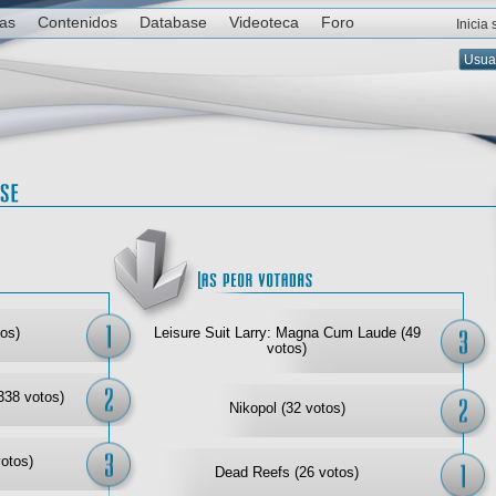
ias
Contenidos
Database
Videoteca
Foro
Inicia
Las mejor votadas
Las
os)
Leisure Suit Larry: Magna Cum Laude (49
votos)
338 votos)
Nikopol (32 votos)
votos)
Dead Reefs (26 votos)