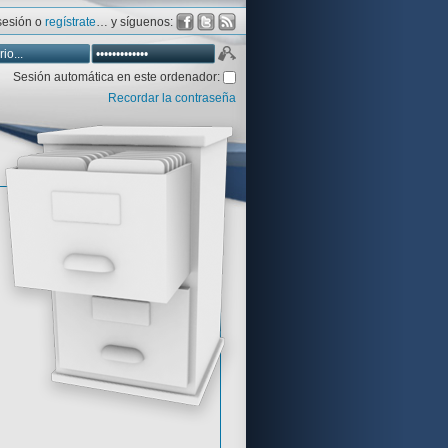
 sesión o
regístrate
… y síguenos:
Sesión automática en este ordenador:
Recordar la contraseña
Database
Aventura y CÍA
Aventuras gráficas al detalle
 peor votadas