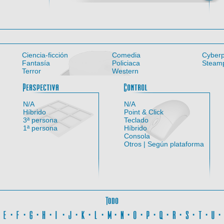
Ciencia-ficción
Comedia
Cyber
Fantasía
Policiaca
Steam
Terror
Western
Entorno
Perspectiva
Con
N/A
N/A
Híbrido
Point & Click
3ª persona
Teclado
1ª persona
Híbrido
Consola
Otros | Según plataforma
Todo
D
·
E
·
F
·
G
·
H
·
I
·
J
·
K
·
L
·
M
·
N
·
O
·
P
·
Q
·
R
·
S
·
T
·
U