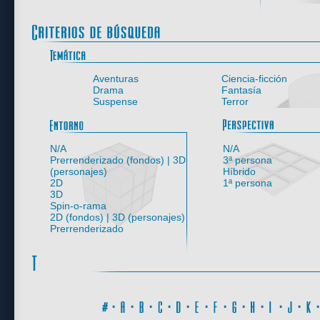
Aventuras
Ciencia-ficción
Drama
Fantasía
Suspense
Terror
Entorno
N/A
N/A
Prerrenderizado (fondos) | 3D
3ª persona
(personajes)
Híbrido
2D
1ª persona
3D
Spin-o-rama
2D (fondos) | 3D (personajes)
Prerrenderizado
#
·
A
·
B
·
C
·
D
·
E
·
F
·
G
·
H
·
I
·
J
·
K