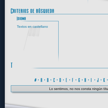
Idioma
Textos en castellano
#
·
A
·
B
·
C
·
D
·
E
·
F
·
G
·
H
·
I
·
J
·
K
Lo sentimos, no nos consta ningún títu