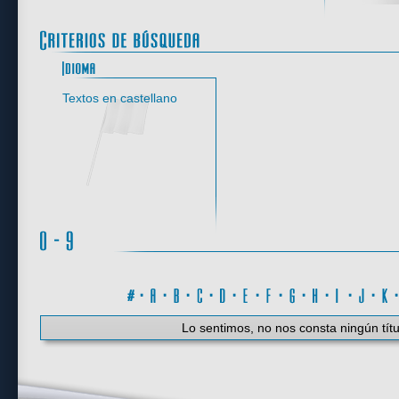
Idioma
Textos en castellano
#
·
A
·
B
·
C
·
D
·
E
·
F
·
G
·
H
·
I
·
J
·
K
Lo sentimos, no nos consta ningún títu