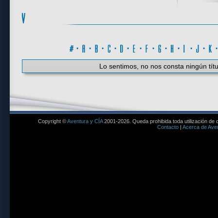
#
·
A
·
B
·
C
·
D
·
E
·
F
·
G
·
H
·
I
·
J
·
K
Lo sentimos, no nos consta ningún títu
Copyright ©
Aventura y CÍA
2001-2026. Queda prohibida toda utilización de c
Contacto
|
Acerca de Aven