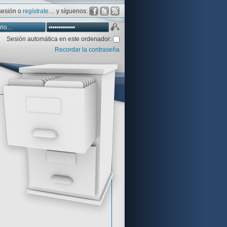
 sesión o
regístrate
… y síguenos:
Sesión automática en este ordenador:
Recordar la contraseña
Database
Aventura y CÍA
Aventuras gráficas al detalle
 peor votadas