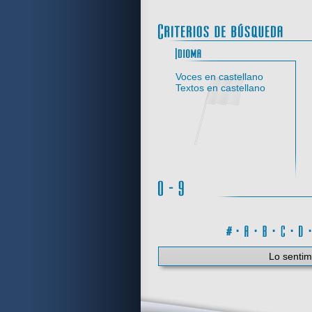
Idi
Voces en castellano
Textos en castellano
#
·
A
·
B
·
C
·
Lo sentim