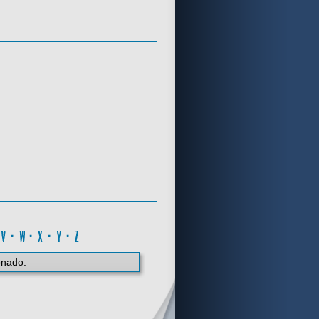
Criterios de búsqueda
0..9
·
V
·
W
·
X
·
Y
·
Z
onado.