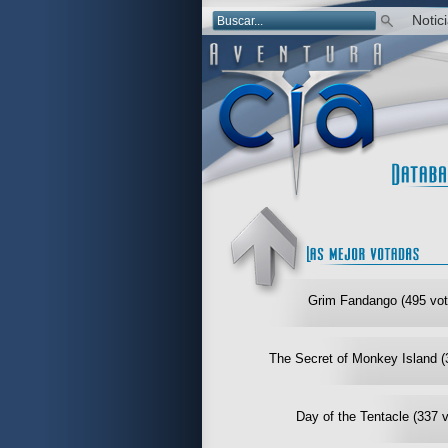
Notic
Grim Fandango (495 vot
The Secret of Monkey Island (
Day of the Tentacle (337 