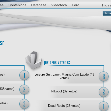
ias
Contenidos
Database
Videoteca
Foro
Inicia
Las mejor votadas
Las
os)
Leisure Suit Larry: Magna Cum Laude (49
votos)
338 votos)
Nikopol (32 votos)
votos)
Dead Reefs (26 votos)