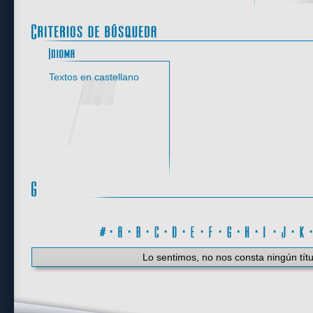
Idioma
Textos en castellano
#
·
A
·
B
·
C
·
D
·
E
·
F
·
G
·
H
·
I
·
J
·
K
Lo sentimos, no nos consta ningún títu