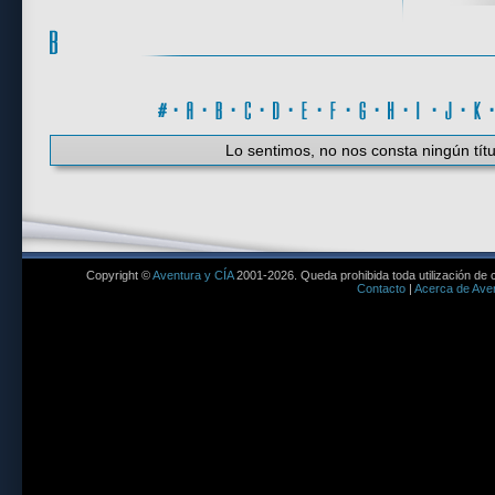
#
·
A
·
B
·
C
·
D
·
E
·
F
·
G
·
H
·
I
·
J
·
K
Lo sentimos, no nos consta ningún títu
Copyright ©
Aventura y CÍA
2001-2026. Queda prohibida toda utilización de c
Contacto
|
Acerca de Aven