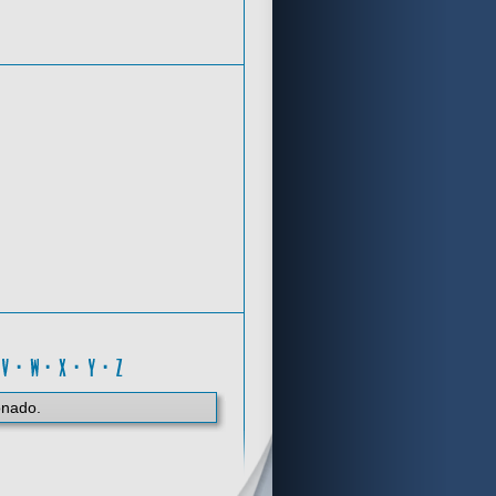
Criterios de búsqueda
U
·
V
·
W
·
X
·
Y
·
Z
onado.