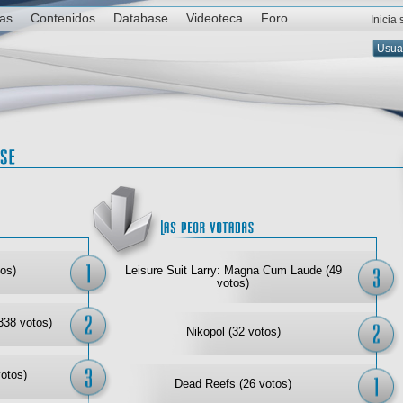
ias
Contenidos
Database
Videoteca
Foro
Inicia
Las mejor votadas
Las
os)
Leisure Suit Larry: Magna Cum Laude (49
votos)
338 votos)
Nikopol (32 votos)
votos)
Dead Reefs (26 votos)