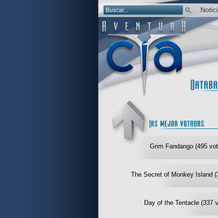
Notic
Grim Fandango (495 vot
The Secret of Monkey Island (
Day of the Tentacle (337 