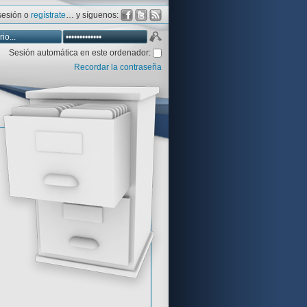
 sesión o
regístrate
… y síguenos:
Sesión automática en este ordenador:
Recordar la contraseña
Database
Aventura y CÍA
Aventuras gráficas al detalle
 peor votadas