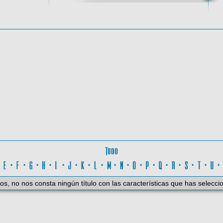
oma
Todo
D
·
E
·
F
·
G
·
H
·
I
·
J
·
K
·
L
·
M
·
N
·
O
·
P
·
Q
·
R
·
S
·
T
·
U
os, no nos consta ningún título con las características que has selecci