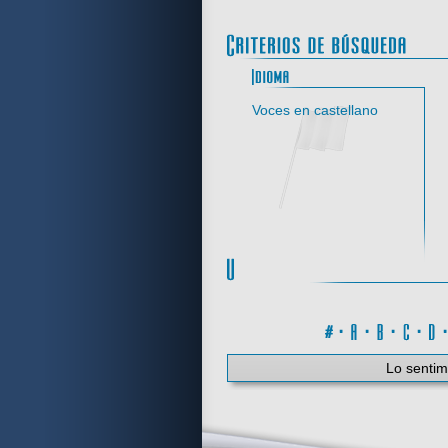
Idi
Voces en castellano
#
·
A
·
B
·
C
·
Lo sentim