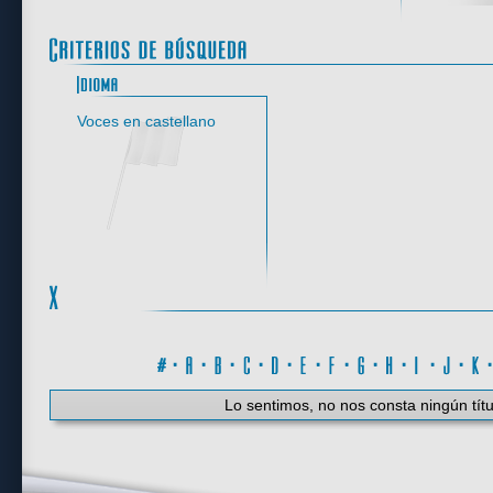
Idioma
Voces en castellano
#
·
A
·
B
·
C
·
D
·
E
·
F
·
G
·
H
·
I
·
J
·
K
Lo sentimos, no nos consta ningún títu