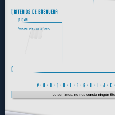
Idioma
Voces en castellano
#
·
A
·
B
·
C
·
D
·
E
·
F
·
G
·
H
·
I
·
J
·
K
Lo sentimos, no nos consta ningún títu