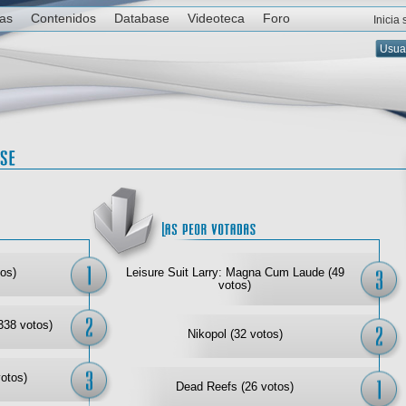
ias
Contenidos
Database
Videoteca
Foro
Inicia
Las mejor votadas
Las
os)
Leisure Suit Larry: Magna Cum Laude (49
votos)
338 votos)
Nikopol (32 votos)
votos)
Dead Reefs (26 votos)