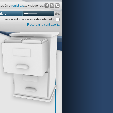
 sesión o
regístrate
… y síguenos:
Sesión automática en este ordenador:
Recordar la contraseña
Database
Aventura y CÍA
Aventuras gráficas al detalle
 peor votadas