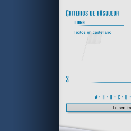
Idi
Textos en castellano
#
·
A
·
B
·
C
·
Lo sentim