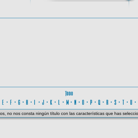
oma
Todo
D
·
E
·
F
·
G
·
H
·
I
·
J
·
K
·
L
·
M
·
N
·
O
·
P
·
Q
·
R
·
S
·
T
·
U
os, no nos consta ningún título con las características que has selecci