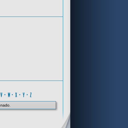
Criterios de búsqueda
S
·
V
·
W
·
X
·
Y
·
Z
onado.