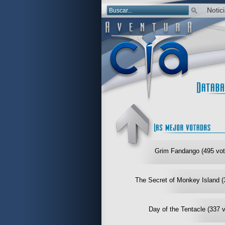
Notic
Grim Fandango (495 vot
The Secret of Monkey Island (
Day of the Tentacle (337 