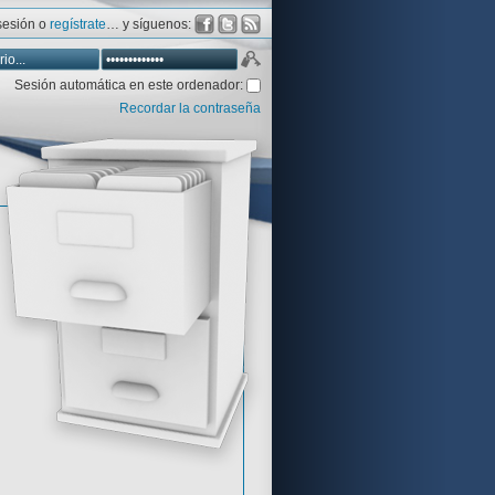
 sesión o
regístrate
… y síguenos:
Sesión automática en este ordenador:
Recordar la contraseña
Database
Aventura y CÍA
Aventuras gráficas al detalle
 peor votadas