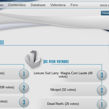
ias
Contenidos
Database
Videoteca
Foro
Inicia
Las mejor votadas
Las
os)
Leisure Suit Larry: Magna Cum Laude (49
votos)
338 votos)
Nikopol (32 votos)
votos)
Dead Reefs (26 votos)