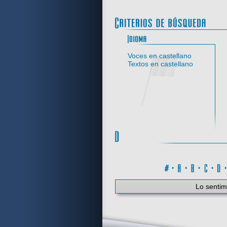
Idi
Voces en castellano
Textos en castellano
#
·
A
·
B
·
C
·
Lo sentim