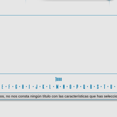
oma
Todo
D
·
E
·
F
·
G
·
H
·
I
·
J
·
K
·
L
·
M
·
N
·
O
·
P
·
Q
·
R
·
S
·
T
·
U
os, no nos consta ningún título con las características que has selecci