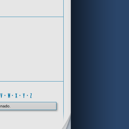
Criterios de búsqueda
D
·
V
·
W
·
X
·
Y
·
Z
onado.