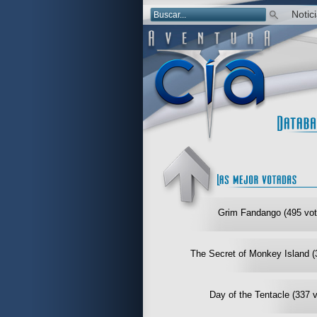
Notic
Grim Fandango (495 vot
The Secret of Monkey Island (
Day of the Tentacle (337 