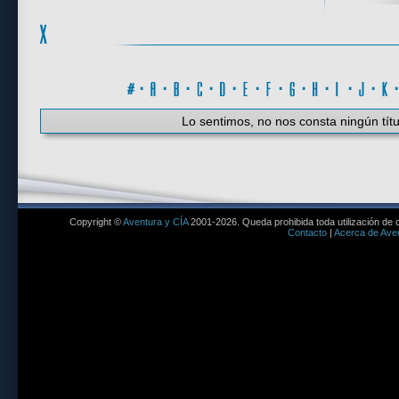
#
·
A
·
B
·
C
·
D
·
E
·
F
·
G
·
H
·
I
·
J
·
K
Lo sentimos, no nos consta ningún títu
Copyright ©
Aventura y CÍA
2001-2026. Queda prohibida toda utilización de c
Contacto
|
Acerca de Aven