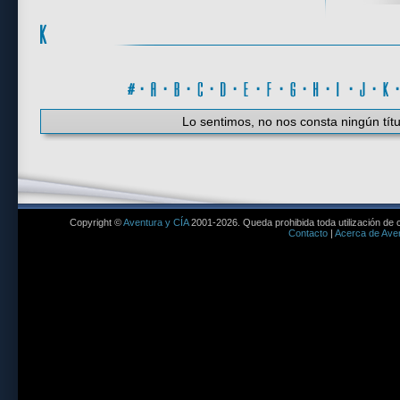
#
·
A
·
B
·
C
·
D
·
E
·
F
·
G
·
H
·
I
·
J
·
K
Lo sentimos, no nos consta ningún títu
Copyright ©
Aventura y CÍA
2001-2026. Queda prohibida toda utilización de c
Contacto
|
Acerca de Aven