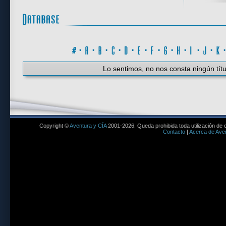
#
·
A
·
B
·
C
·
D
·
E
·
F
·
G
·
H
·
I
·
J
·
K
Lo sentimos, no nos consta ningún títu
Copyright ©
Aventura y CÍA
2001-2026. Queda prohibida toda utilización de c
Contacto
|
Acerca de Aven