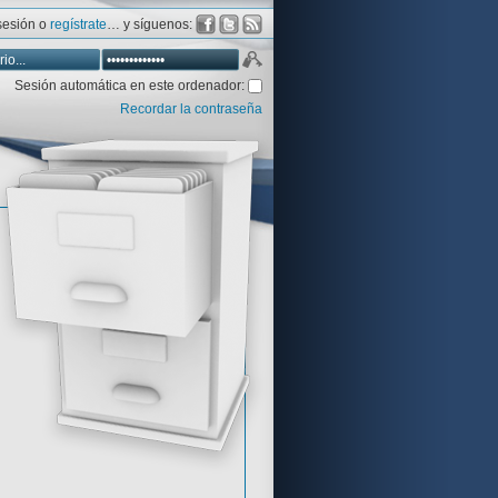
 sesión o
regístrate
… y síguenos:
Sesión automática en este ordenador:
Recordar la contraseña
Database
Aventura y CÍA
Aventuras gráficas al detalle
 peor votadas