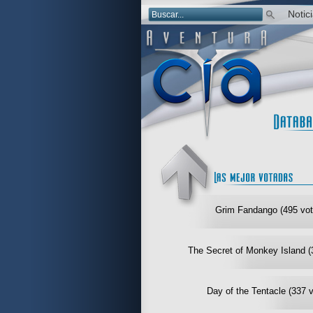
Notic
Grim Fandango (495 vot
The Secret of Monkey Island (
Day of the Tentacle (337 