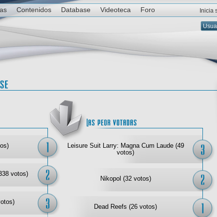
ias
Contenidos
Database
Videoteca
Foro
Inicia
Las mejor votadas
Las
os)
Leisure Suit Larry: Magna Cum Laude (49
votos)
338 votos)
Nikopol (32 votos)
votos)
Dead Reefs (26 votos)