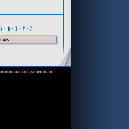
W
·
V
·
W
·
X
·
Y
·
Z
onado.
nocimiento expreso de sus propietarios.