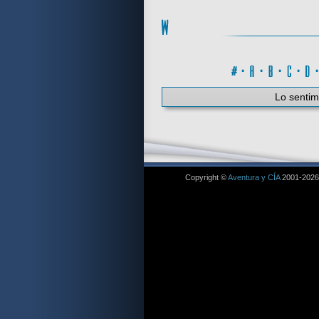
#
·
A
·
B
·
C
·
Lo sentim
Copyright ©
Aventura y CÍA
2001-2026. 