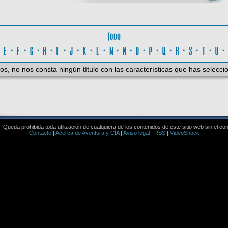
Todo
D
·
E
·
F
·
G
·
H
·
I
·
J
·
K
·
L
·
M
·
N
·
O
·
P
·
Q
·
R
·
S
·
T
·
U
os, no nos consta ningún título con las características que has selecci
Queda prohibida toda utilización de cualquiera de los contenidos de este sitio web sin el co
Contacto
|
Acerca de Aventura y CÍA
|
Aviso legal
|
RSS
|
VideoShock