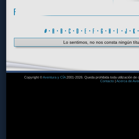
#
·
A
·
B
·
C
·
D
·
E
·
F
·
G
·
H
·
I
·
J
·
K
Lo sentimos, no nos consta ningún títu
Copyright ©
Aventura y CÍA
2001-2026. Queda prohibida toda utilización de c
Contacto
|
Acerca de Aven