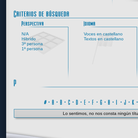
Perspectiva
N/A
Voces en castellano
Híbrido
Textos en castellano
3ª persona
1ª persona
#
·
A
·
B
·
C
·
D
·
E
·
F
·
G
·
H
·
I
·
J
·
K
Lo sentimos, no nos consta ningún títu