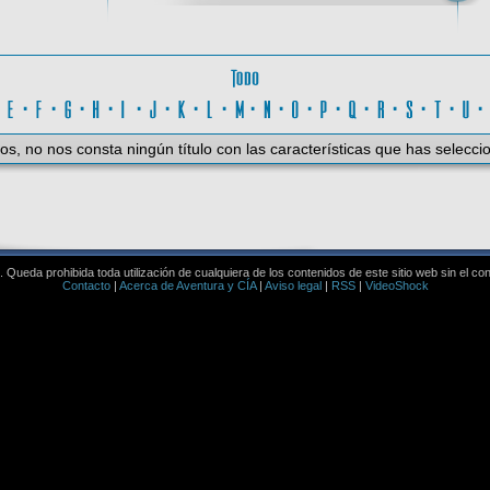
Todo
D
·
E
·
F
·
G
·
H
·
I
·
J
·
K
·
L
·
M
·
N
·
O
·
P
·
Q
·
R
·
S
·
T
·
U
os, no nos consta ningún título con las características que has selecci
Queda prohibida toda utilización de cualquiera de los contenidos de este sitio web sin el co
Contacto
|
Acerca de Aventura y CÍA
|
Aviso legal
|
RSS
|
VideoShock