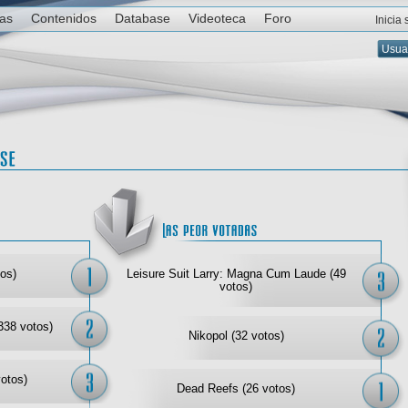
ias
Contenidos
Database
Videoteca
Foro
Inicia
Las mejor votadas
Las
os)
Leisure Suit Larry: Magna Cum Laude (49
votos)
338 votos)
Nikopol (32 votos)
votos)
Dead Reefs (26 votos)