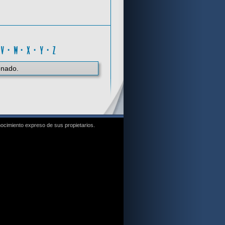
W
·
V
·
W
·
X
·
Y
·
Z
onado.
nocimiento expreso de sus propietarios.