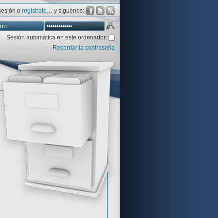
 sesión o
regístrate
… y síguenos:
Sesión automática en este ordenador:
Recordar la contraseña
Database
Aventura y CÍA
Aventuras gráficas al detalle
 peor votadas