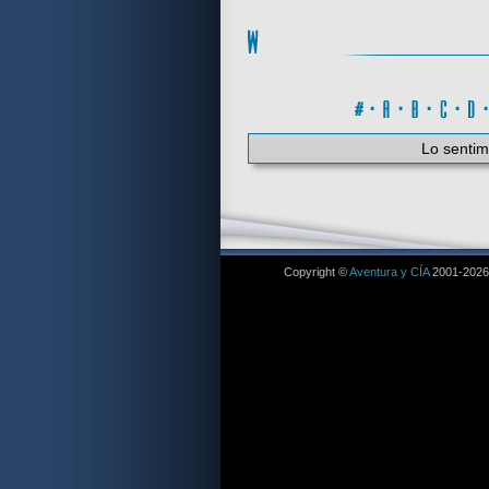
#
·
A
·
B
·
C
·
Lo sentim
Copyright ©
Aventura y CÍA
2001-2026. 