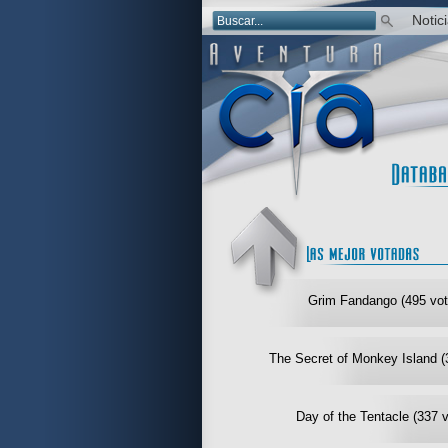
Notic
Grim Fandango (495 vot
The Secret of Monkey Island (
Day of the Tentacle (337 