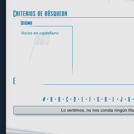
Idioma
Voces en castellano
#
·
A
·
B
·
C
·
D
·
E
·
F
·
G
·
H
·
I
·
J
·
K
Lo sentimos, no nos consta ningún títu