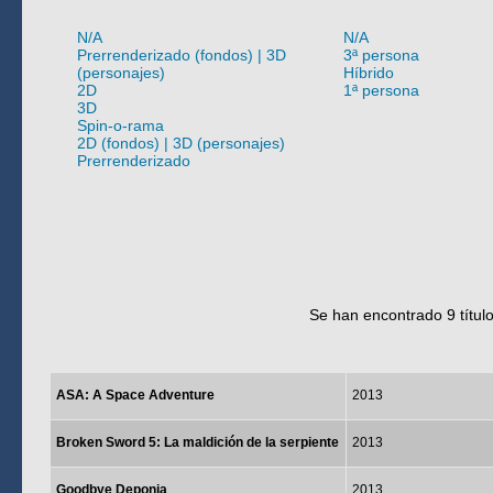
N/A
N/A
Prerrenderizado (fondos) | 3D
3ª persona
(personajes)
Híbrido
2D
1ª persona
3D
Spin-o-rama
2D (fondos) | 3D (personajes)
Prerrenderizado
#
·
A
·
B
·
C
·
D
·
E
·
F
·
G
·
H
·
I
·
J
·
K
Se han encontrado 9 título
Juego
ASA: A Space Adventure
2013
Broken Sword 5: La maldición de la serpiente
2013
Goodbye Deponia
2013