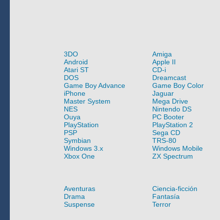
3DO
Amiga
Android
Apple II
Atari ST
CD-i
DOS
Dreamcast
Game Boy Advance
Game Boy Color
iPhone
Jaguar
Master System
Mega Drive
NES
Nintendo DS
Ouya
PC Booter
PlayStation
PlayStation 2
PSP
Sega CD
Symbian
TRS-80
Windows 3.x
Windows Mobile
Xbox One
ZX Spectrum
Aventuras
Ciencia-ficción
Drama
Fantasía
Suspense
Terror
Entorno