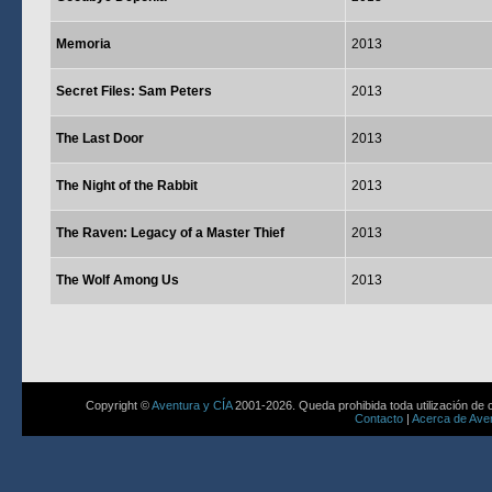
Memoria
2013
Secret Files: Sam Peters
2013
The Last Door
2013
The Night of the Rabbit
2013
The Raven: Legacy of a Master Thief
2013
The Wolf Among Us
2013
Copyright ©
Aventura y CÍA
2001-2026. Queda prohibida toda utilización de c
Contacto
|
Acerca de Aven