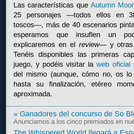
Las características que
Autumn Moo
25 personajes —todos ellos en 3
toscos—, más de 40 escenarios pin
esperamos que insuflen un p
explicaremos en el
review
— y otras
Tenéis disponibles las primeras c
juego, y podéis visitar la
web oficial
p
del mismo (aunque, cómo no, os lo
hasta su finalización, etéreo mom
aproximada.
«
Ganadores del concurso de So B
Anunciamos a los cinco premiados en nues
The Whispered World llegará a Es