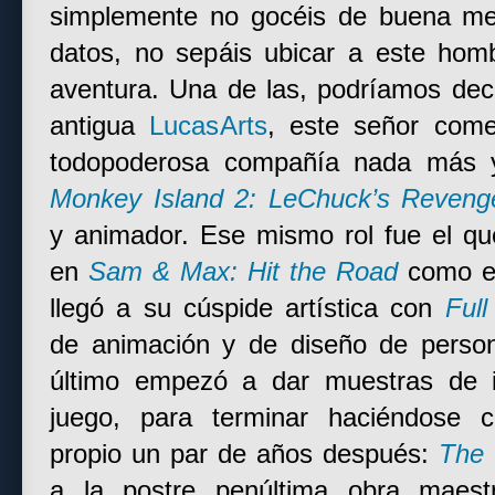
simplemente no gocéis de buena me
datos, no sepáis ubicar a este homb
aventura. Una de las, podríamos deci
antigua
LucasArts
, este señor com
todopoderosa compañía nada más
Monkey Island 2: LeChuck’s Reveng
y animador. Ese mismo rol fue el que
en
Sam & Max: Hit the Road
como 
llegó a su cúspide artística con
Full
de animación y de diseño de perso
último empezó a dar muestras de i
juego, para terminar haciéndose 
propio un par de años después:
The 
a la postre penúltima obra maes