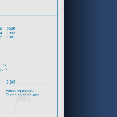
Criterios de búsqueda
Año
6
2005
4
1993
2
1981
Temática
punk
punk
trol
Idioma
Voces en castellano
Textos en castellano