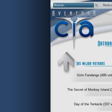
Notic
Grim Fandango (495 vot
The Secret of Monkey Island (
Day of the Tentacle (337 