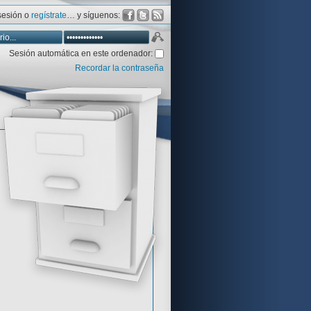
 sesión o
regístrate
… y síguenos:
Sesión automática en este ordenador:
Recordar la contraseña
Database
Aventura y CÍA
Aventuras gráficas al detalle
 peor votadas