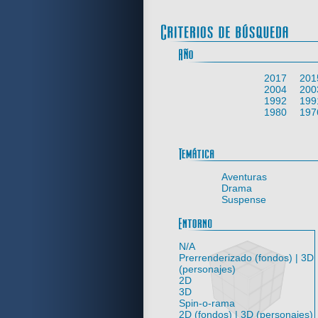
2017
201
2004
200
1992
199
1980
197
Aventuras
Drama
Suspense
N/A
Prerrenderizado (fondos) | 3D
(personajes)
2D
3D
Spin-o-rama
2D (fondos) | 3D (personajes)