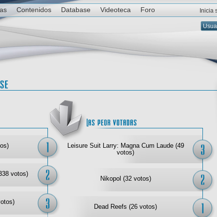
ias
Contenidos
Database
Videoteca
Foro
Inicia
Las mejor votadas
Las
os)
Leisure Suit Larry: Magna Cum Laude (49
votos)
338 votos)
Nikopol (32 votos)
votos)
Dead Reefs (26 votos)