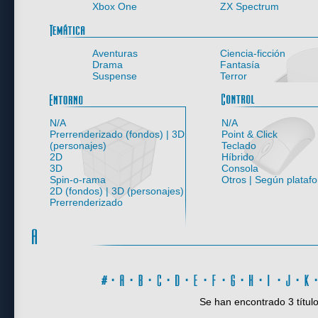
Xbox One
ZX Spectrum
Aventuras
Ciencia-ficción
Drama
Fantasía
Suspense
Terror
Entorno
N/A
N/A
Prerrenderizado (fondos) | 3D
Point & Click
(personajes)
Teclado
2D
Híbrido
3D
Consola
Spin-o-rama
Otros | Según plataf
2D (fondos) | 3D (personajes)
Prerrenderizado
#
·
A
·
B
·
C
·
D
·
E
·
F
·
G
·
H
·
I
·
J
·
K
Se han encontrado 3 título