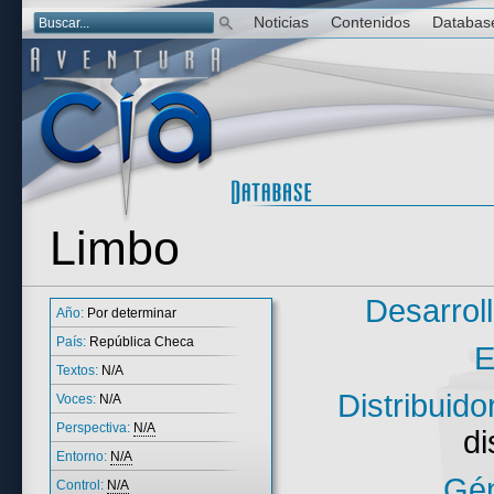
Noticias
Contenidos
Databas
Limbo
Desarrol
Año:
Por determinar
País:
República Checa
E
Textos:
N/A
Distribuido
Voces:
N/A
Perspectiva:
N/A
di
Entorno:
N/A
Gén
Control:
N/A