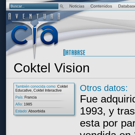
Noticias
Contenidos
Databas
Coktel Vision
Otros datos:
También conocida como:
Coktel
Educative, Coktel Interactive
Fue adquiri
País:
Francia
Año:
1985
1993, y tra
Estado:
Absorbida
esta por par
vendida en 