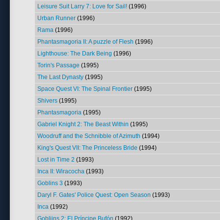
Leisure Suit Larry 7: Love for Sail!
(1996)
Urban Runner
(1996)
Rama
(1996)
Phantasmagoria II: A puzzle of Flesh
(1996)
Lighthouse: The Dark Being
(1996)
Torin's Passage
(1995)
The Last Dynasty
(1995)
Space Quest VI: The Spinal Frontier
(1995)
Shivers
(1995)
Phantasmagoria
(1995)
Gabriel Knight 2: The Beast Within
(1995)
Woodruff and the Schnibble of Azimuth
(1994)
King's Quest VII: The Princeless Bride
(1994)
Lost in Time 2
(1993)
Inca II: Wiracocha
(1993)
Goblins 3
(1993)
Daryl F. Gates' Police Quest: Open Season
(1993)
Inca
(1992)
Gobliins 2: El Príncipe Bufón
(1992)