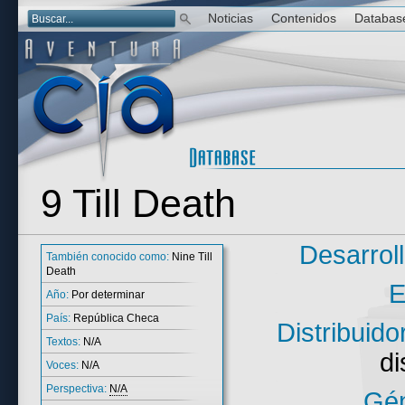
Noticias
Contenidos
Databas
9 Till Death
Desarrol
También conocido como:
Nine Till
Death
E
Año:
Por determinar
País:
República Checa
Distribuido
Textos:
N/A
di
Voces:
N/A
Perspectiva:
N/A
Gén