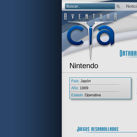
Notic
Nintendo
País:
Japón
Año:
1889
Estado:
Operativa