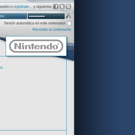
 sesión o
regístrate
… y síguenos:
Sesión automática en este ordenador:
Recordar la contraseña
Database
Aventura y CÍA
es
Aventuras gráficas al detalle
Juegos desarrollados