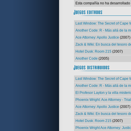
Esta compañía no ha desarrollado
Last Window: The Secret of Cape 
Another Code: R - Más allá de la 
Ace Attorney: Apollo Justice
(2007)
Zack & Wiki: En busca del tesoro 
Hotel Dusk: Room 215
(2007)
Another Code
(2005)
Last Window: The Secret of Cape 
Another Code: R - Más allá de la 
El Profesor Layton y la villa mister
Phoenix Wright: Ace Attorney - Tria
Ace Attorney: Apollo Justice
(2007)
Zack & Wiki: En busca del tesoro 
Hotel Dusk: Room 215
(2007)
Phoenix Wright Ace Attorney: Justice