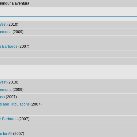
 ninguna aventura.
West
(2010)
memoria
(2009)
de Barbaros
(2007)
West
(2010)
memoria
(2009)
iosa
(2007)
ls and Tribulations
(2007)
de Barbaros
(2007)
 for All
(2007)