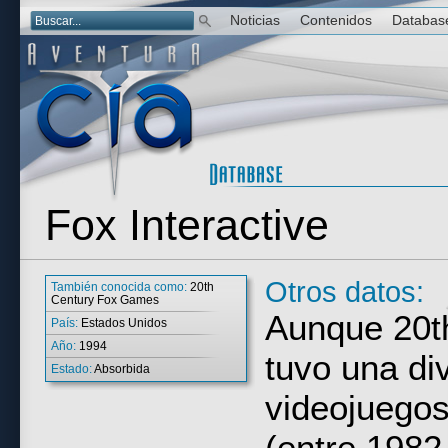
Noticias
Contenidos
Databas
Fox Interactive
Otros datos:
También conocida como:
20th
Century Fox Games
Aunque 20t
País:
Estados Unidos
Año:
1994
tuvo una di
Estado:
Absorbida
videojuegos
(entre 1982