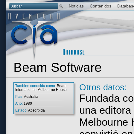
Noticias
Contenidos
Databas
Beam Software
Otros datos:
También conocida como:
Beam
International, Melbourne House
Fundada co
País:
Australia
Año:
1980
una editora 
Estado:
Absorbida
Melbourne 
convirtió e