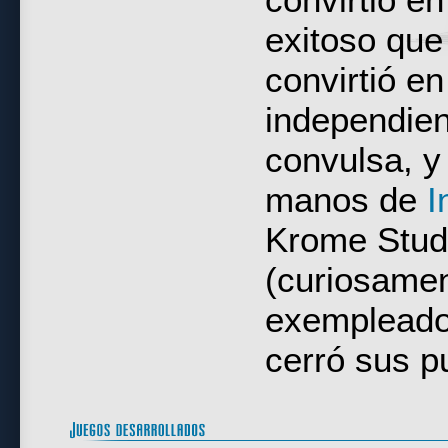
exitoso que 
convirtió e
independien
convulsa, y
manos de
I
Krome Stud
(curiosamen
exempleado
cerró sus p