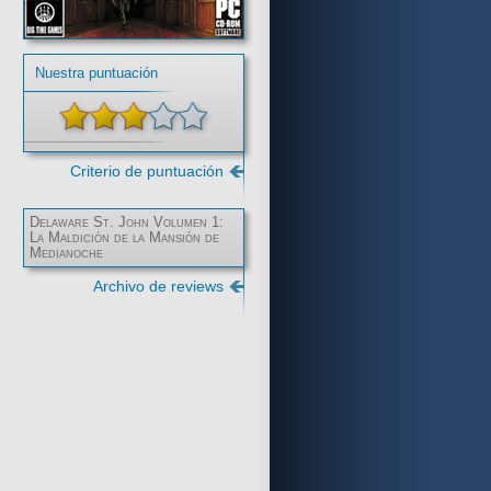
Nuestra puntuación
Criterio de puntuación
Delaware St. John Volumen 1:
La Maldición de la Mansión de
Medianoche
Comentario
Archivo de reviews