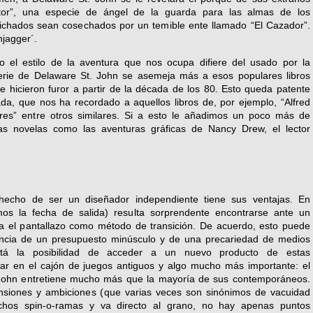
tor”, una especie de ángel de la guarda para las almas de los
dichados sean cosechados por un temible ente llamado “El Cazador”.
njagger´.
o el estilo de la aventura que nos ocupa difiere del usado por la
erie de Delaware St. John se asemeja más a esos populares libros
que hicieron furor a partir de la década de los 80. Esto queda patente
tada, que nos ha recordado a aquellos libros de, por ejemplo, “Alfred
ores” entre otros similares. Si a esto le añadimos un poco más de
las novelas como las aventuras gráficas de Nancy Drew, el lector
echo de ser un diseñador independiente tiene sus ventajas. En
os la fecha de salida) resulta sorprendente encontrarse ante un
a el pantallazo como método de transición. De acuerdo, esto puede
encia de un presupuesto minúsculo y de una precariedad de medios
stá la posibilidad de acceder a un nuevo producto de estas
uscar en el cajón de juegos antiguos y algo mucho más importante: el
John entretiene mucho más que la mayoría de sus contemporáneos.
ensiones y ambiciones (que varias veces son sinónimos de vacuidad
chos spin-o-ramas y va directo al grano, no hay apenas puntos