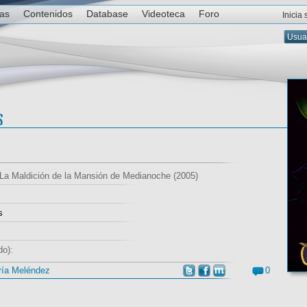
ias
Contenidos
Database
Videoteca
Foro
Inicia
 La Maldición de la Mansión de Medianoche (2005)
s
do):
0
ría Meléndez