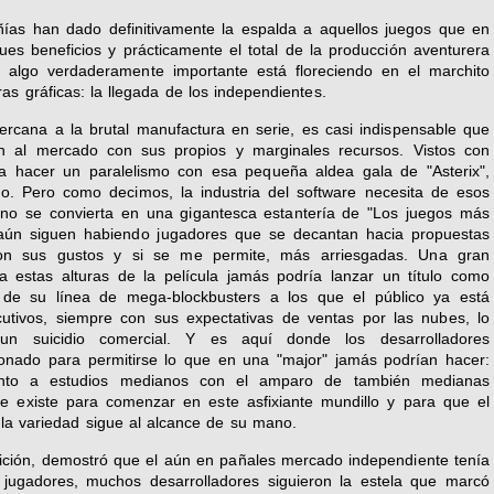
as han dado definitivamente la espalda a aquellos juegos que en
ues beneficios y prácticamente el total de la producción aventurera
e, algo verdaderamente importante está floreciendo en el marchito
s gráficas: la llegada de los independientes.
rcana a la brutal manufactura en serie, es casi indispensable que
en al mercado con sus propios y marginales recursos. Vistos con
a hacer un paralelismo con esa pequeña aldea gala de "Asterix",
o. Pero como decimos, la industria del software necesita de esos
no se convierta en una gigantesca estantería de "Los juegos más
 aún siguen habiendo jugadores que se decantan hacia propuestas
n sus gustos y si se me permite, más arriesgadas. Una gran
a estas alturas de la película jamás podría lanzar un título como
e de su línea de mega-blockbusters a los que el público ya está
utivos, siempre con sus expectativas de ventas por las nubes, lo
un suicidio comercial. Y es aquí donde los desarrolladores
bonado para permitirse lo que en una "major" jamás podrían hacer:
junto a estudios medianos con el amparo de también medianas
que existe para comenzar en este asfixiante mundillo y para que el
 la variedad sigue al alcance de su mano.
ición, demostró que el aún en pañales mercado independiente tenía
s jugadores, muchos desarrolladores siguieron la estela que marcó