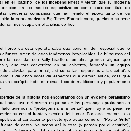
si en el "padrino" de los independientes) y vieron que su modesta
percusión en los medios especializados como cualquier título de
estas pequeñas compañías que han tenido el apoyo tanto de los
sido la norteamericana Big Times Entertainment, gracias a su serie
olumen nos ocupa en el análisis de hoy.
el héroe de esta opereta sabe que tiene un don especial que le
s difuntos, amén de otros fenómenos inexplicables. La búsqueda del
ión) le hace dar con Kelly Bradford, un alma gemela, alguien que
es y que tras convertirse en su asistenta, formarán un equipo
io de actividad paranormal, así como las respuestas a las extrañas
 Como la de cinco voces de espectros que claman ayuda, cosa que
 un decrépito hotel en ruinas, foco de maldiciones y popularmente
.
perficie de la historia nos encontramos con un evidente paralelismo
 cual hace uso del mismo esquema de los personajes protagonistas
 lado tenemos al "protagonista a la fuerza" que muy a su pesar se
erder su casual ironía y sentido del humor. Por otro tenemos a la
mpulsiva, el contrapunto perfecto que actúa como un “Pepito Grillo”
 fuente de datos. No acaba ahí la cosa (y perdón por el destripe),
lumen, a Delaware St. John se le revelará el porqué de sus extraños