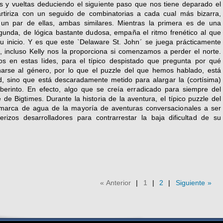
 y vueltas deduciendo el siguiente paso que nos tiene deparado el
tiriza con un seguido de combinatorias a cada cual más bizarra,
 un par de ellas, ambas similares. Mientras la primera es de una
egunda, de lógica bastante dudosa, empaña el ritmo frenético al que
 inicio. Y es que este `Delaware St. John´ se juega prácticamente
as, incluso Kelly nos la proporciona si comenzamos a perder el norte.
os en estas lides, para el típico despistado que pregunta por qué
rse al género, por lo que el puzzle del que hemos hablado, está
tad, sino que está descaradamente metido para alargar la (cortísima)
laberinto. En efecto, algo que se creía erradicado para siempre del
de Bigtimes. Durante la historia de la aventura, el típico puzzle del
marca de agua de la mayoría de aventuras conversacionales a ser
rizos desarrolladores para contrarrestar la baja dificultad de su
« Anterior
|
1
|
2
|
Siguiente »