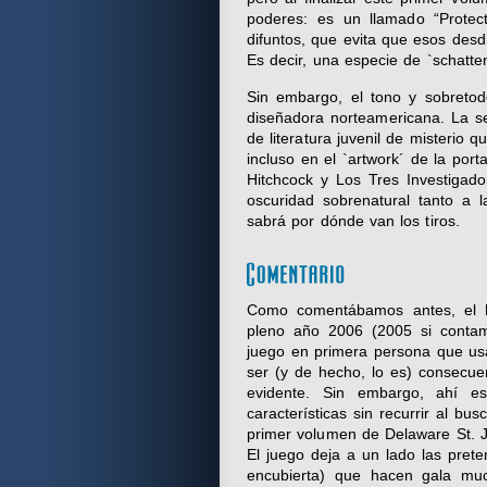
poderes: es un llamado “Protec
difuntos, que evita que esos des
Es decir, una especie de `schatte
Sin embargo, el tono y sobretod
diseñadora norteamericana. La s
de literatura juvenil de misterio 
incluso en el `artwork´ de la por
Hitchcock y Los Tres Investigad
oscuridad sobrenatural tanto a 
sabrá por dónde van los tiros.
Como comentábamos antes, el h
pleno año 2006 (2005 si contam
juego en primera persona que us
ser (y de hecho, lo es) consecu
evidente. Sin embargo, ahí e
características sin recurrir al b
primer volumen de Delaware St. 
El juego deja a un lado las pret
encubierta) que hacen gala mu