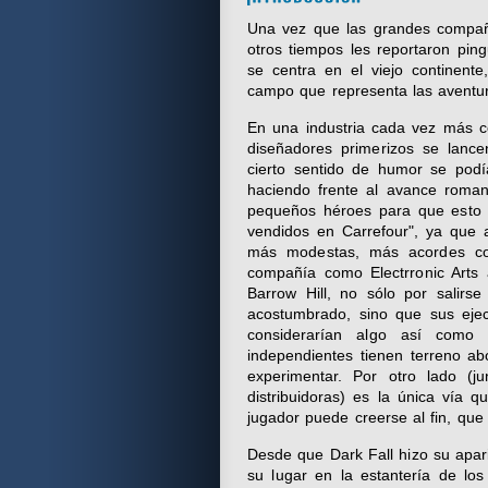
Una vez que las grandes compañí
otros tiempos les reportaron ping
se centra en el viejo continent
campo que representa las aventura
En una industria cada vez más ce
diseñadores primerizos se lanc
cierto sentido de humor se podí
haciendo frente al avance roman
pequeños héroes para que esto 
vendidos en Carrefour", ya que
más modestas, más acordes co
compañía como Electrronic Arts 
Barrow Hill, no sólo por salirs
acostumbrado, sino que sus ejec
considerarían algo así como 
independientes tienen terreno a
experimentar. Por otro lado (
distribuidoras) es la única vía 
jugador puede creerse al fin, que
Desde que Dark Fall hizo su apar
su lugar en la estantería de lo