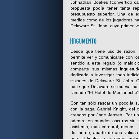
Johnathan Boakes (convertido ca
propuesta podía tener tanta re
presupuesto superior. Una de 
medios como de los jugadores ha 
Delaware St. John, cuyo primer v
Desde que tiene uso de razón, 
permite ver y comunicarse con lo
sentido a este regalo (o maldic
comparte sus mismas inquietud
dedicado a investigar todo indic
visiones de Delaware St. John.
hace que Delaware se mueva hacia
llamado “El Hotel de Medianoche”
Con tan sólo rascar un poco la su
con la saga Gabriel Knight, del
creados por Jane Jensen. Por un
adentra en mundos oscuros sin p
asistenta, más cerebral, menos i
del héroe, aparte de una valiosa
pero al finalizar este primer vo