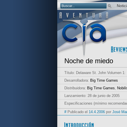
Notic
Noche de miedo
Título: Delaware St. John Volumen 1:
Desarrolladora:
Big Time Games
Distribuidora:
Big Time Games
,
Nobili
Lanzamiento: 28 de junio de 2005
Especificaciones (mínimo recomenda
#
Publicado el
14.4.2006
por
José Ma