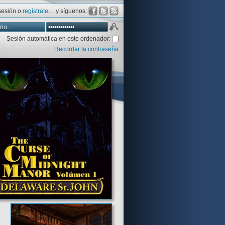
 sesión o
regístrate
… y síguenos:
Sesión automática en este ordenador:
Recordar la contraseña
Reviews
Aventura y CÍA
Aventuras gráficas al detalle
Introducción