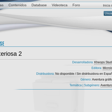
ias
Contenidos
Database
Videoteca
Foro
Inicia
teriosa 2
Desarrolladora:
Kheops Stud
Editora:
Microï
Distribuidora:
No disponible / Sin distribuidora en Espa
Género:
Aventura gráfi
Temática | Subgénero:
Aventur