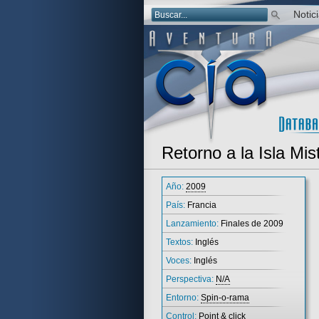
Notic
Retorno a la Isla Mis
Año:
2009
País:
Francia
Lanzamiento:
Finales de 2009
Textos:
Inglés
Voces:
Inglés
Perspectiva:
N/A
Entorno:
Spin-o-rama
Control:
Point & click