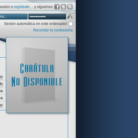
 sesión o
regístrate
… y síguenos:
Sesión automática en este ordenador:
Recordar la contraseña
Database
Aventura y CÍA
Aventuras gráficas al detalle
io
ds
ña
ca
as