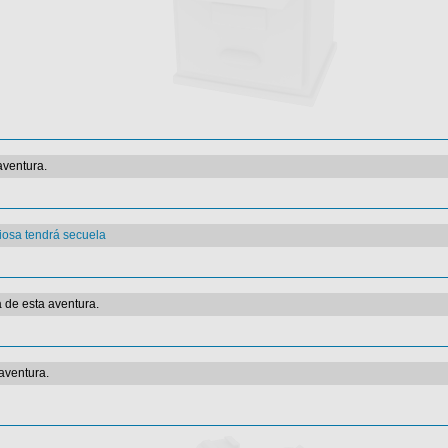
aventura.
riosa tendrá secuela
 de esta aventura.
aventura.