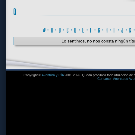
#
·
A
·
B
·
C
·
D
·
E
·
F
·
G
·
H
·
I
·
J
·
K
Lo sentimos, no nos consta ningún títu
Copyright ©
Aventura y CÍA
2001-2026. Queda prohibida toda utilización de c
Contacto
|
Acerca de Aven