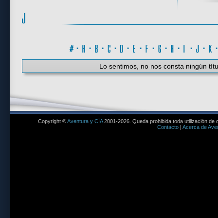
#
·
A
·
B
·
C
·
D
·
E
·
F
·
G
·
H
·
I
·
J
·
K
Lo sentimos, no nos consta ningún títu
Copyright ©
Aventura y CÍA
2001-2026. Queda prohibida toda utilización de c
Contacto
|
Acerca de Aven