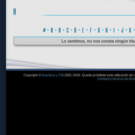
#
·
A
·
B
·
C
·
D
·
E
·
F
·
G
·
H
·
I
·
J
·
K
Lo sentimos, no nos consta ningún títu
Copyright ©
Aventura y CÍA
2001-2026. Queda prohibida toda utilización de c
Contacto
|
Acerca de Aven