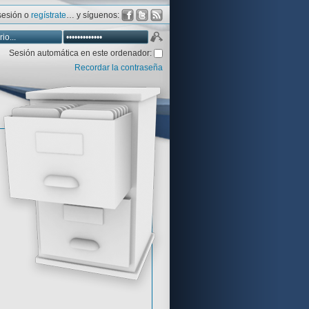
 sesión o
regístrate
… y síguenos:
Sesión automática en este ordenador:
Recordar la contraseña
Database
Aventura y CÍA
Aventuras gráficas al detalle
 peor votadas