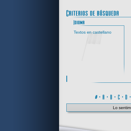
Idi
Textos en castellano
#
·
A
·
B
·
C
·
Lo sentim