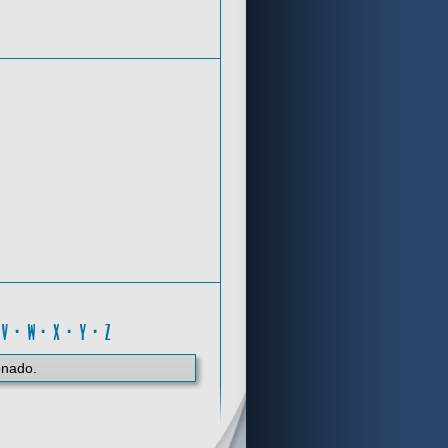
Criterios de búsqueda
I
·
V
·
W
·
X
·
Y
·
Z
onado.