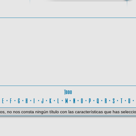
oma
Todo
D
·
E
·
F
·
G
·
H
·
I
·
J
·
K
·
L
·
M
·
N
·
O
·
P
·
Q
·
R
·
S
·
T
·
U
os, no nos consta ningún título con las características que has selecci