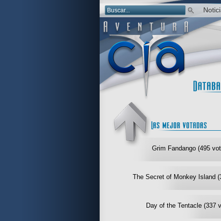
Notic
Grim Fandango (495 vot
The Secret of Monkey Island (
Day of the Tentacle (337 