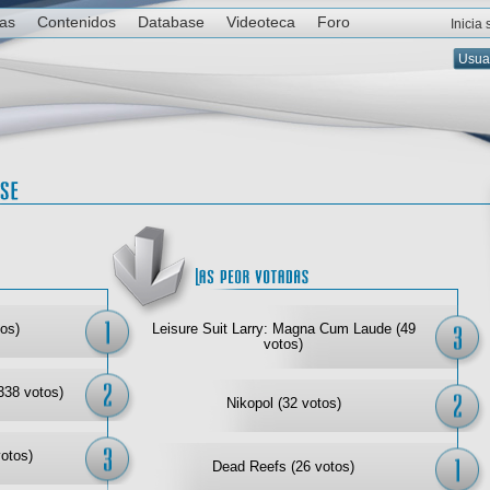
ias
Contenidos
Database
Videoteca
Foro
Inicia
Las mejor votadas
Las
os)
Leisure Suit Larry: Magna Cum Laude (49
votos)
338 votos)
Nikopol (32 votos)
votos)
Dead Reefs (26 votos)