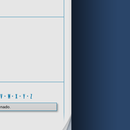
Criterios de búsqueda
R
·
V
·
W
·
X
·
Y
·
Z
onado.