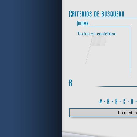
Idi
Textos en castellano
#
·
A
·
B
·
C
·
Lo sentim