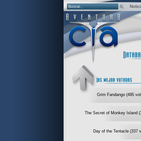
Notic
Grim Fandango (495 vot
The Secret of Monkey Island (
Day of the Tentacle (337 