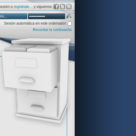
 sesión o
regístrate
… y síguenos:
Sesión automática en este ordenador:
Recordar la contraseña
Database
Aventura y CÍA
Aventuras gráficas al detalle
 peor votadas