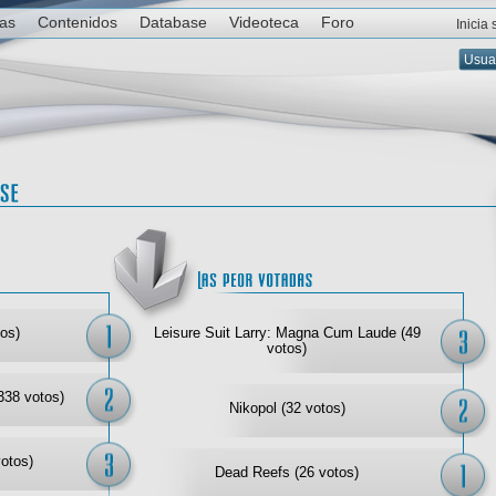
ias
Contenidos
Database
Videoteca
Foro
Inicia
Las mejor votadas
Las
os)
Leisure Suit Larry: Magna Cum Laude (49
votos)
338 votos)
Nikopol (32 votos)
votos)
Dead Reefs (26 votos)