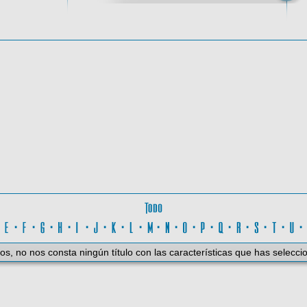
oma
Todo
D
·
E
·
F
·
G
·
H
·
I
·
J
·
K
·
L
·
M
·
N
·
O
·
P
·
Q
·
R
·
S
·
T
·
U
os, no nos consta ningún título con las características que has selecci