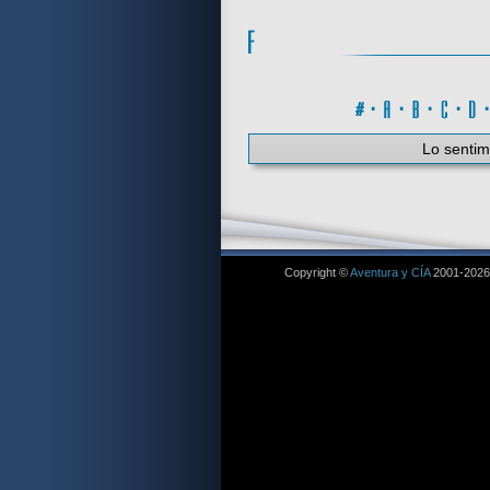
#
·
A
·
B
·
C
·
Lo sentim
Copyright ©
Aventura y CÍA
2001-2026. 