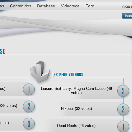
ias
Contenidos
Database
Videoteca
Foro
Inicia
Las mejor votadas
Las
os)
Leisure Suit Larry: Magna Cum Laude (49
votos)
338 votos)
Nikopol (32 votos)
votos)
Dead Reefs (26 votos)