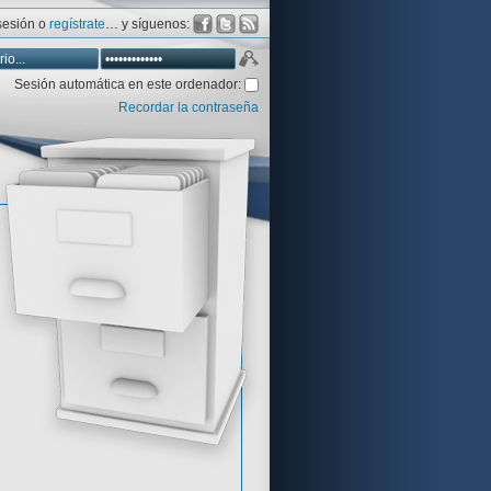
 sesión o
regístrate
… y síguenos:
Sesión automática en este ordenador:
Recordar la contraseña
Database
Aventura y CÍA
Aventuras gráficas al detalle
 peor votadas