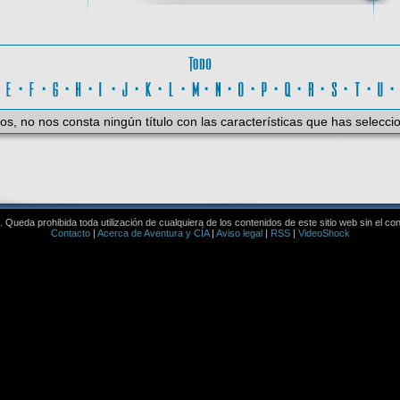
Todo
D
·
E
·
F
·
G
·
H
·
I
·
J
·
K
·
L
·
M
·
N
·
O
·
P
·
Q
·
R
·
S
·
T
·
U
os, no nos consta ningún título con las características que has selecci
Queda prohibida toda utilización de cualquiera de los contenidos de este sitio web sin el co
Contacto
|
Acerca de Aventura y CÍA
|
Aviso legal
|
RSS
|
VideoShock