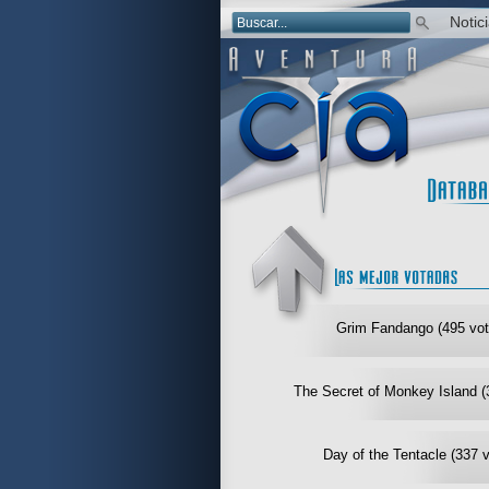
Notic
Grim Fandango (495 vot
The Secret of Monkey Island (
Day of the Tentacle (337 