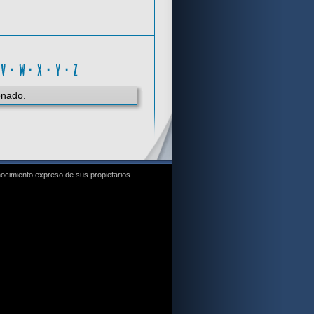
F
·
V
·
W
·
X
·
Y
·
Z
onado.
nocimiento expreso de sus propietarios.